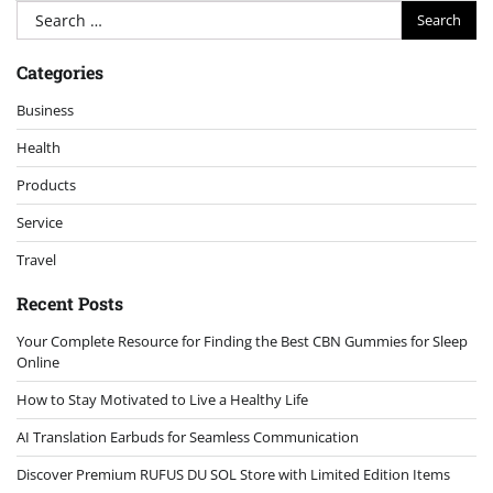
Search
for:
Categories
Business
Health
Products
Service
Travel
Recent Posts
Your Complete Resource for Finding the Best CBN Gummies for Sleep
Online
How to Stay Motivated to Live a Healthy Life
AI Translation Earbuds for Seamless Communication
Discover Premium RUFUS DU SOL Store with Limited Edition Items