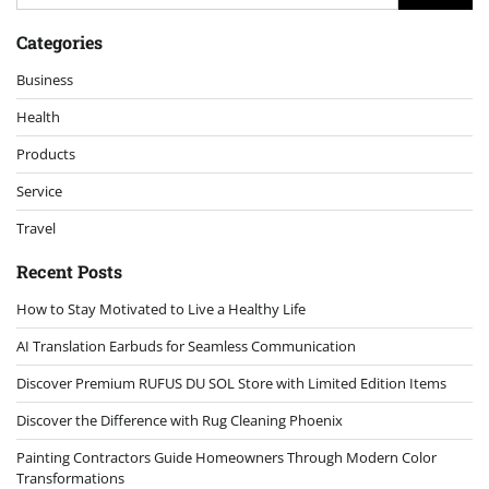
for:
Categories
Business
Health
Products
Service
Travel
Recent Posts
How to Stay Motivated to Live a Healthy Life
AI Translation Earbuds for Seamless Communication
Discover Premium RUFUS DU SOL Store with Limited Edition Items
Discover the Difference with Rug Cleaning Phoenix
Painting Contractors Guide Homeowners Through Modern Color
Transformations