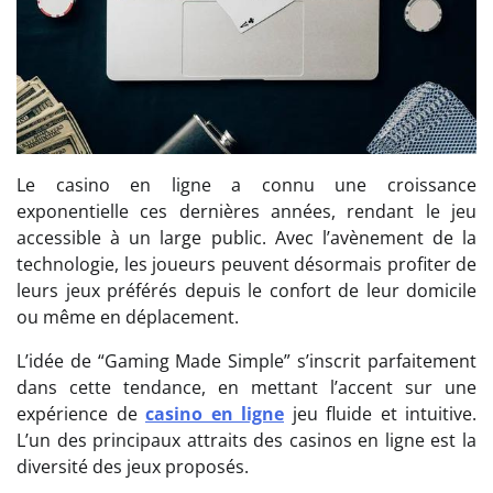
Le casino en ligne a connu une croissance
exponentielle ces dernières années, rendant le jeu
accessible à un large public. Avec l’avènement de la
technologie, les joueurs peuvent désormais profiter de
leurs jeux préférés depuis le confort de leur domicile
ou même en déplacement.
L’idée de “Gaming Made Simple” s’inscrit parfaitement
dans cette tendance, en mettant l’accent sur une
expérience de
casino en ligne
jeu fluide et intuitive.
L’un des principaux attraits des casinos en ligne est la
diversité des jeux proposés.