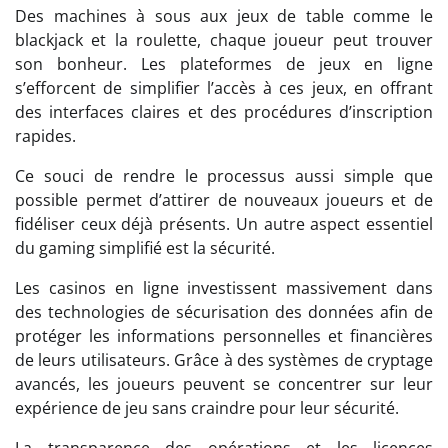
Des machines à sous aux jeux de table comme le
blackjack et la roulette, chaque joueur peut trouver
son bonheur. Les plateformes de jeux en ligne
s’efforcent de simplifier l’accès à ces jeux, en offrant
des interfaces claires et des procédures d’inscription
rapides.
Ce souci de rendre le processus aussi simple que
possible permet d’attirer de nouveaux joueurs et de
fidéliser ceux déjà présents. Un autre aspect essentiel
du gaming simplifié est la sécurité.
Les casinos en ligne investissent massivement dans
des technologies de sécurisation des données afin de
protéger les informations personnelles et financières
de leurs utilisateurs. Grâce à des systèmes de cryptage
avancés, les joueurs peuvent se concentrer sur leur
expérience de jeu sans craindre pour leur sécurité.
La transparence des opérations et les licences