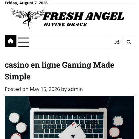
Skip
Friday, August 7, 2026
to
content
casino en ligne Gaming Made
Simple
Posted on
May 15, 2026
by
admin