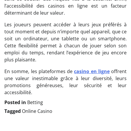
l’accessibilité des casinos en ligne est un facteur
déterminant de leur valeur.
Les joueurs peuvent accéder à leurs jeux préférés à
tout moment et depuis n’importe quel appareil, que ce
soit un ordinateur, une tablette ou un smartphone.
Cette flexibilité permet à chacun de jouer selon son
emploi du temps, rendant l’expérience de jeu encore
plus plaisante.
En somme, les plateformes de
casino en ligne
offrent
une valeur inestimable grâce à leur diversité, leurs
promotions généreuses, leur sécurité et leur
accessibilité.
Posted in
Betting
Tagged
Online Casino