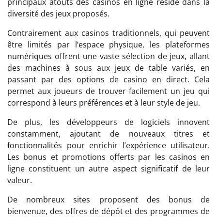
principaux atouts des casinos en ligne réside dans la
diversité des jeux proposés.
Contrairement aux casinos traditionnels, qui peuvent
être limités par l’espace physique, les plateformes
numériques offrent une vaste sélection de jeux, allant
des machines à sous aux jeux de table variés, en
passant par des options de casino en direct. Cela
permet aux joueurs de trouver facilement un jeu qui
correspond à leurs préférences et à leur style de jeu.
De plus, les développeurs de logiciels innovent
constamment, ajoutant de nouveaux titres et
fonctionnalités pour enrichir l’expérience utilisateur.
Les bonus et promotions offerts par les casinos en
ligne constituent un autre aspect significatif de leur
valeur.
De nombreux sites proposent des bonus de
bienvenue, des offres de dépôt et des programmes de