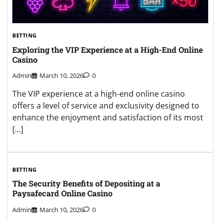
BETTING
Exploring the VIP Experience at a High-End Online
Casino
Admin
March 10, 2026
0
The VIP experience at a high-end online casino
offers a level of service and exclusivity designed to
enhance the enjoyment and satisfaction of its most
[…]
BETTING
The Security Benefits of Depositing at a
Paysafecard Online Casino
Admin
March 10, 2026
0