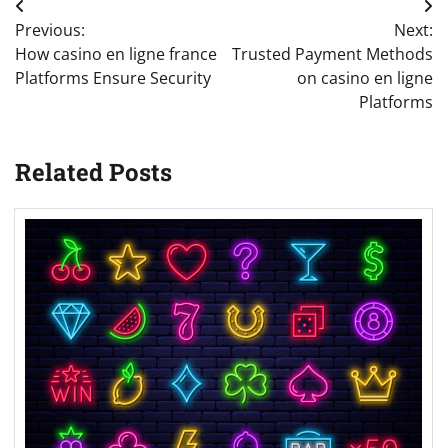
Post
Previous:
Next:
navigation
How casino en ligne france
Trusted Payment Methods
Platforms Ensure Security
on casino en ligne
Platforms
Related Posts