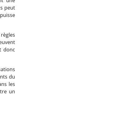
nt une
us peut
 puisse
règles
peuvent
st donc
uations
ents du
ans les
être un