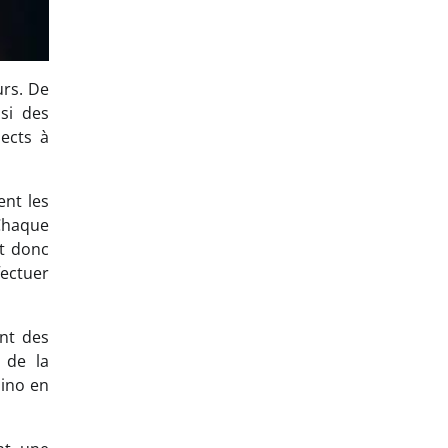
urs. De
si des
pects à
ent les
Chaque
st donc
fectuer
ent des
 de la
sino en