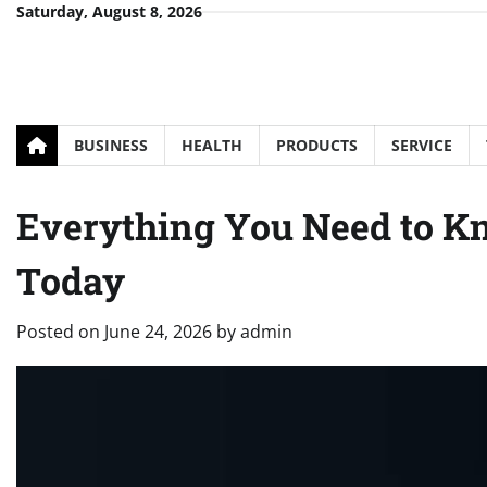
Skip
Saturday, August 8, 2026
to
content
BUSINESS
HEALTH
PRODUCTS
SERVICE
Everything You Need to Kn
Today
Posted on
June 24, 2026
by
admin