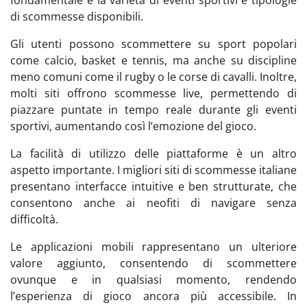
di scommesse disponibili.
Gli utenti possono scommettere su sport popolari
come calcio, basket e tennis, ma anche su discipline
meno comuni come il rugby o le corse di cavalli. Inoltre,
molti siti offrono scommesse live, permettendo di
piazzare puntate in tempo reale durante gli eventi
sportivi, aumentando così l’emozione del gioco.
La facilità di utilizzo delle piattaforme è un altro
aspetto importante. I migliori siti di scommesse italiane
presentano interfacce intuitive e ben strutturate, che
consentono anche ai neofiti di navigare senza
difficoltà.
Le applicazioni mobili rappresentano un ulteriore
valore aggiunto, consentendo di scommettere
ovunque e in qualsiasi momento, rendendo
l’esperienza di gioco ancora più accessibile. In