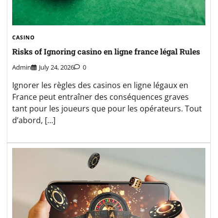
CASINO
Risks of Ignoring casino en ligne france légal Rules
Admin
July 24, 2026
0
Ignorer les règles des casinos en ligne légaux en
France peut entraîner des conséquences graves
tant pour les joueurs que pour les opérateurs. Tout
d’abord, […]