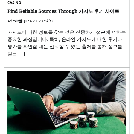
CASINO
Find Reliable Sources Through 카지노 후기 사이트
Admin
June 23, 2026
0
카지노에 대한 정보를 찾는 것은 신중하게 접근해야 하는
중요한 과정입니다. 특히, 온라인 카지노에 대한 후기나
평가를 확인할 때는 신뢰할 수 있는 출처를 통해 정보를
얻는 […]