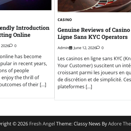
CASINO
endly Introduction
Genuine Reviews of Casino
tting Online
Ligne Sans KYC Operators
 2026
0
Admin
June 12, 2026
0
 online has become
Les casinos en ligne sans KYC (K
pular in recent years,
Your Customer) suscitent un inté
ions of people
croissant parmi les joueurs en q
njoy the thrill of
de discrétion et de simplicité. Ce
outcomes of their […]
plateformes […]
right © 2026
Fresh Angel
Theme: Classy News By
Adore Th