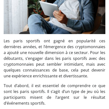
Les paris sportifs ont gagné en popularité ces
dernières années, et l’émergence des cryptomonnaies
a ajouté une nouvelle dimension à ce secteur. Pour les
débutants, s’engager dans les paris sportifs avec des
cryptomonnaies peut sembler intimidant, mais avec
quelques connaissances de base, cela peut devenir
une expérience enrichissante et divertissante.
Tout d’abord, il est essentiel de comprendre ce que
sont les paris sportifs. Il s’agit d’un type de jeu où les
participants misent de l’argent sur le résultat
d’événements sportifs.