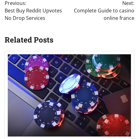
Previous:
Next:
navigation
Best Buy Reddit Upvotes
Complete Guide to casino
No Drop Services
online france
Related Posts