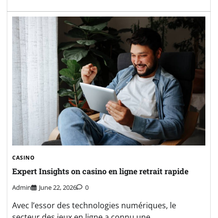
CASINO
Expert Insights on casino en ligne retrait rapide
Admin
June 22, 2026
0
Avec l’essor des technologies numériques, le
secteur des jeux en ligne a connu une