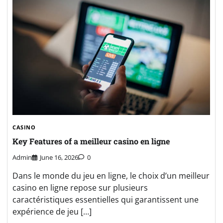
CASINO
Key Features of a meilleur casino en ligne
Admin
June 16, 2026
0
Dans le monde du jeu en ligne, le choix d’un meilleur
casino en ligne repose sur plusieurs
caractéristiques essentielles qui garantissent une
expérience de jeu […]