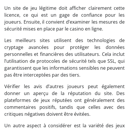
Un site de jeu légitime doit afficher clairement cette
licence, ce qui est un gage de confiance pour les
joueurs. Ensuite, il convient d’examiner les mesures de
sécurité mises en place par le casino en ligne.
Les meilleurs sites utilisent des technologies de
cryptage avancées pour protéger les données
personnelles et financières des utilisateurs. Cela inclut
l’utilisation de protocoles de sécurité tels que SSL, qui
garantissent que les informations sensibles ne peuvent
pas être interceptées par des tiers.
Vérifier les avis d’autres joueurs peut également
donner un aperçu de la réputation du site. Des
plateformes de jeux réputées ont généralement des
commentaires positifs, tandis que celles avec des
critiques négatives doivent être évitées.
Un autre aspect à considérer est la variété des jeux