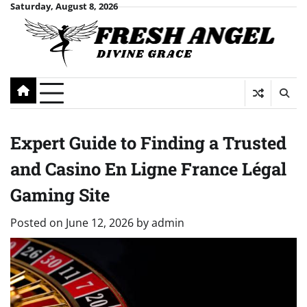
Skip
Saturday, August 8, 2026
to
content
Expert Guide to Finding a Trusted
and Casino En Ligne France Légal
Gaming Site
Posted on
June 12, 2026
by
admin