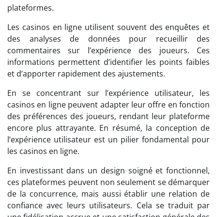
plateformes.
Les casinos en ligne utilisent souvent des enquêtes et
des analyses de données pour recueillir des
commentaires sur l’expérience des joueurs. Ces
informations permettent d’identifier les points faibles
et d’apporter rapidement des ajustements.
En se concentrant sur l’expérience utilisateur, les
casinos en ligne peuvent adapter leur offre en fonction
des préférences des joueurs, rendant leur plateforme
encore plus attrayante. En résumé, la conception de
l’expérience utilisateur est un pilier fondamental pour
les casinos en ligne.
En investissant dans un design soigné et fonctionnel,
ces plateformes peuvent non seulement se démarquer
de la concurrence, mais aussi établir une relation de
confiance avec leurs utilisateurs. Cela se traduit par
une fidélisation accrue et une satisfaction générale des