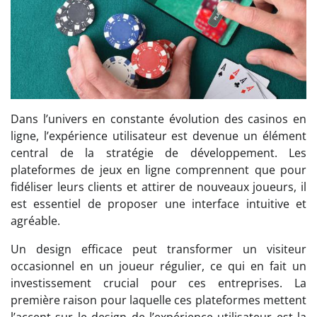
Dans l’univers en constante évolution des casinos en
ligne, l’expérience utilisateur est devenue un élément
central de la stratégie de développement. Les
plateformes de jeux en ligne comprennent que pour
fidéliser leurs clients et attirer de nouveaux joueurs, il
est essentiel de proposer une interface intuitive et
agréable.
Un design efficace peut transformer un visiteur
occasionnel en un joueur régulier, ce qui en fait un
investissement crucial pour ces entreprises. La
première raison pour laquelle ces plateformes mettent
l’accent sur le design de l’expérience utilisateur est la