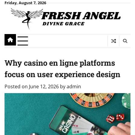
Skip
Friday, August 7, 2026
to
content
Why casino en ligne platforms
focus on user experience design
Posted on
June 12, 2026
by
admin