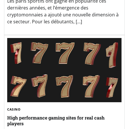
Les paris sportifs ont gagné en popularité ces
dernières années, et l’émergence des
cryptomonnaies a ajouté une nouvelle dimension à
ce secteur. Pour les débutants, […]
CASINO
High performance gaming sites for real cash
players