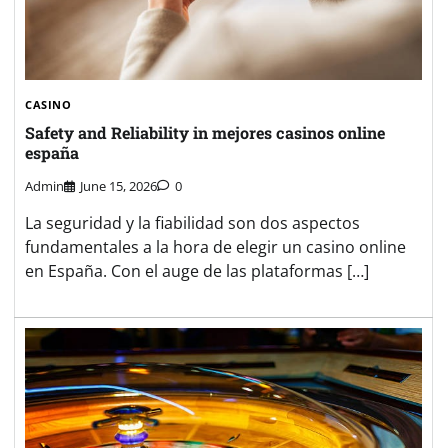
CASINO
Safety and Reliability in mejores casinos online
españa
Admin
June 15, 2026
0
La seguridad y la fiabilidad son dos aspectos
fundamentales a la hora de elegir un casino online
en España. Con el auge de las plataformas […]