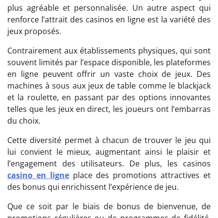
plus agréable et personnalisée. Un autre aspect qui
renforce l’attrait des casinos en ligne est la variété des
jeux proposés.
Contrairement aux établissements physiques, qui sont
souvent limités par l’espace disponible, les plateformes
en ligne peuvent offrir un vaste choix de jeux. Des
machines à sous aux jeux de table comme le blackjack
et la roulette, en passant par des options innovantes
telles que les jeux en direct, les joueurs ont l’embarras
du choix.
Cette diversité permet à chacun de trouver le jeu qui
lui convient le mieux, augmentant ainsi le plaisir et
l’engagement des utilisateurs. De plus, les casinos
casino en ligne
place des promotions attractives et
des bonus qui enrichissent l’expérience de jeu.
Que ce soit par le biais de bonus de bienvenue, de
promotions régulières ou de programmes de fidélité,