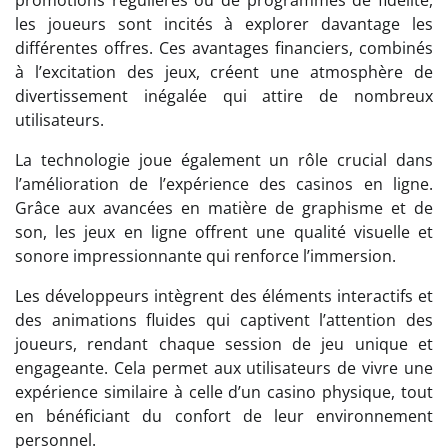
les joueurs sont incités à explorer davantage les
différentes offres. Ces avantages financiers, combinés
à l’excitation des jeux, créent une atmosphère de
divertissement inégalée qui attire de nombreux
utilisateurs.
La technologie joue également un rôle crucial dans
l’amélioration de l’expérience des casinos en ligne.
Grâce aux avancées en matière de graphisme et de
son, les jeux en ligne offrent une qualité visuelle et
sonore impressionnante qui renforce l’immersion.
Les développeurs intègrent des éléments interactifs et
des animations fluides qui captivent l’attention des
joueurs, rendant chaque session de jeu unique et
engageante. Cela permet aux utilisateurs de vivre une
expérience similaire à celle d’un casino physique, tout
en bénéficiant du confort de leur environnement
personnel.