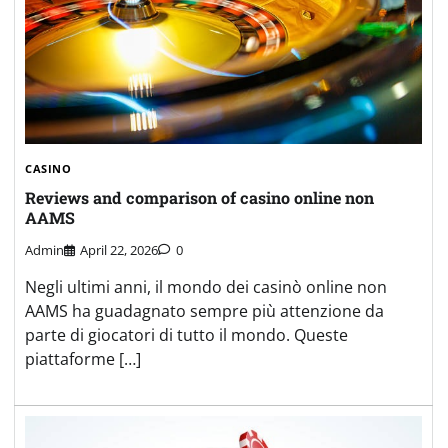
CASINO
Reviews and comparison of casino online non
AAMS
Admin
April 22, 2026
0
Negli ultimi anni, il mondo dei casinò online non
AAMS ha guadagnato sempre più attenzione da
parte di giocatori di tutto il mondo. Queste
piattaforme […]