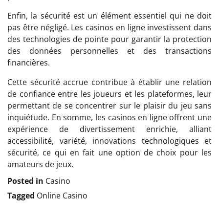
Enfin, la sécurité est un élément essentiel qui ne doit
pas être négligé. Les casinos en ligne investissent dans
des technologies de pointe pour garantir la protection
des données personnelles et des transactions
financières.
Cette sécurité accrue contribue à établir une relation
de confiance entre les joueurs et les plateformes, leur
permettant de se concentrer sur le plaisir du jeu sans
inquiétude. En somme, les casinos en ligne offrent une
expérience de divertissement enrichie, alliant
accessibilité, variété, innovations technologiques et
sécurité, ce qui en fait une option de choix pour les
amateurs de jeux.
Posted in
Casino
Tagged
Online Casino