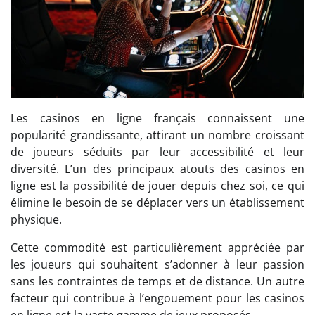
Les casinos en ligne français connaissent une
popularité grandissante, attirant un nombre croissant
de joueurs séduits par leur accessibilité et leur
diversité. L’un des principaux atouts des casinos en
ligne est la possibilité de jouer depuis chez soi, ce qui
élimine le besoin de se déplacer vers un établissement
physique.
Cette commodité est particulièrement appréciée par
les joueurs qui souhaitent s’adonner à leur passion
sans les contraintes de temps et de distance. Un autre
facteur qui contribue à l’engouement pour les casinos
en ligne est la vaste gamme de jeux proposés.