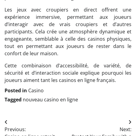
Les jeux avec croupiers en direct offrent une
expérience immersive, permettant aux joueurs
d’interagir avec de vrais croupiers et d’autres
participants. Cela crée une atmosphère dynamique et
engageante, semblable à celle des casinos physiques,
tout en permettant aux joueurs de rester dans le
confort de leur maison.
Cette combinaison d’accessibilité, de variété, de
sécurité et d’interaction sociale explique pourquoi les
joueurs aiment tant les casinos en ligne français.
Posted in
Casino
Tagged
nouveau casino en ligne
Post
Previous:
Next:
navigation