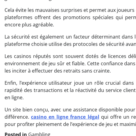
Cela évite les mauvaises surprises et permet aux joueurs d
plateformes offrent des promotions spéciales qui perme
encore plus agréable.
La sécurité est également un facteur déterminant dans le
plateforme choisie utilise des protocoles de sécurité ava
Les casinos réputés sont souvent dotés de licences dél
environnement de jeu sûr et fiable. Cette confiance dans 
les inciter à effectuer des retraits sans crainte.
Enfin, l’expérience utilisateur joue un rôle crucial dans 
rapidité des transactions et la réactivité du service clie
en ligne.
Un site bien conçu, avec une assistance disponible pour 
différence.
casino en ligne france légal
qui offre un re
pour profiter pleinement de l’expérience de jeu et maximis
Posted in
Gambling