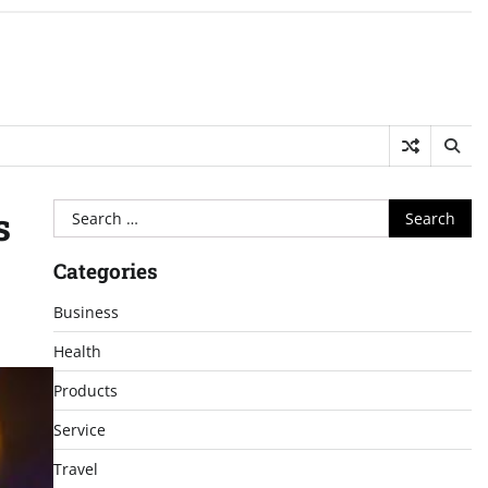
Search
s
for:
Categories
Business
Health
Products
Service
Travel