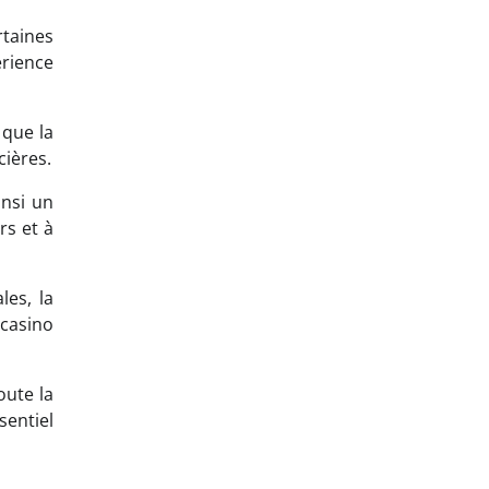
rtaines
érience
 que la
cières.
insi un
rs et à
les, la
 casino
oute la
sentiel