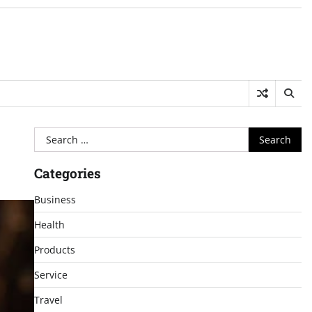
Search
for:
Categories
Business
Health
Products
Service
Travel