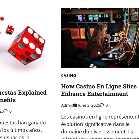
CASINO
How Casino En Ligne Sites
uestas Explained
Enhance Entertainment
nefits
Admin
June 3, 2026
0
26
0
Les casinos en ligne représenten
apuestas han ganado
évolution significative dans le
 los últimos años,
domaine du divertissement. Ils
s usuarios la