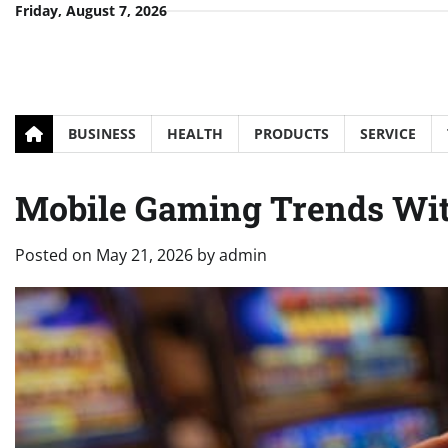
Skip
Friday, August 7, 2026
to
content
BUSINESS
HEALTH
PRODUCTS
SERVICE
Mobile Gaming Trends Wit
Posted on
May 21, 2026
by
admin