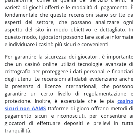
varietà di giochi offerti e le modalità di pagamento. È
fondamentale che queste recensioni siano scritte da
esperti del settore, che possano analizzare ogni
aspetto del sito in modo obiettivo e dettagliato. In
questo modo, i giocatori possono fare scelte informate
e individuare i casinò più sicuri e convenienti.
Per garantire la sicurezza dei giocatori, è importante
che un casinò online utilizzi tecnologie avanzate di
crittografia per proteggere i dati personali e finanziari
degli utenti. Le recensioni affidabili evidenziano anche
la presenza di licenze internazionali, che possono
garantire un certo livello di regolamentazione e
protezione. Inoltre, è essenziale che le pia
casino
sicuri non AAMS
ttaforme di gioco offrano metodi di
pagamento sicuri e riconosciuti, per consentire ai
giocatori di effettuare depositi e prelievi in tutta
tranquillità.