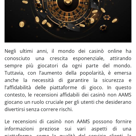
Negli ultimi anni, il mondo dei casinò online ha
conosciuto una crescita esponenziale, attirando
sempre più giocatori da ogni parte del mondo.
Tuttavia, con l’aumento della popolarità, è emersa
anche la necessità di garantire la sicurezza e
l’affidabilità delle piattaforme di gioco. In questo
contesto, le recensioni affidabili dei casinò non AAMS
giocano un ruolo cruciale per gli utenti che desiderano
divertirsi senza correre rischi.
Le recensioni di casinò non AAMS possono fornire
informazioni preziose sui vari aspetti di una
piattaforma, come la qualità del servizio clienti, la